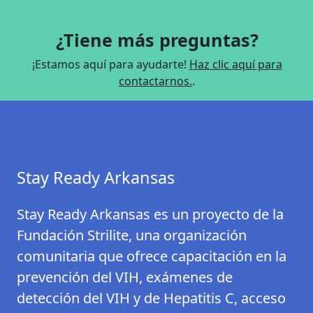
Como dice el dicho: “Si estás preparado, no tienes
tanto.
que prepararte”. Tomar medidas proactivas, como
¿Tiene más preguntas?
usar la PrEP, te permite proteger tu salud sexual y
mantener el control.
¡Estamos aquí para ayudarte!
Haz clic aquí para
contactarnos.
.
Stay Ready Arkansas
Stay Ready Arkansas es un proyecto de la
Fundación Strilite, una organización
comunitaria que ofrece capacitación en la
prevención del VIH, exámenes de
detección del VIH y de Hepatitis C, acceso